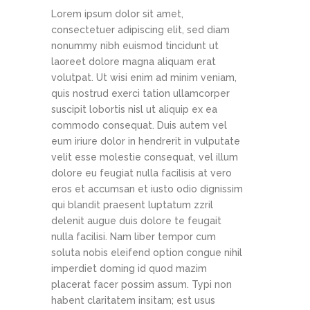
Lorem ipsum dolor sit amet,
consectetuer adipiscing elit, sed diam
nonummy nibh euismod tincidunt ut
laoreet dolore magna aliquam erat
volutpat. Ut wisi enim ad minim veniam,
quis nostrud exerci tation ullamcorper
suscipit lobortis nisl ut aliquip ex ea
commodo consequat. Duis autem vel
eum iriure dolor in hendrerit in vulputate
velit esse molestie consequat, vel illum
dolore eu feugiat nulla facilisis at vero
eros et accumsan et iusto odio dignissim
qui blandit praesent luptatum zzril
delenit augue duis dolore te feugait
nulla facilisi. Nam liber tempor cum
soluta nobis eleifend option congue nihil
imperdiet doming id quod mazim
placerat facer possim assum. Typi non
habent claritatem insitam; est usus