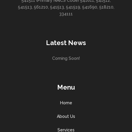
541511 (Primary NAICS Code) 541611, 541512,
541513, 561210, 541513, 541519, 541690, 518210,
334111
Latest News
Coming Soon!
Menu
Home
About Us
Services