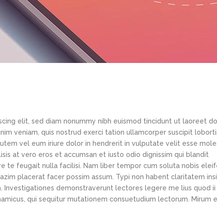
scing elit, sed diam nonummy nibh euismod tincidunt ut laoreet d
im veniam, quis nostrud exerci tation ullamcorper suscipit loborti
tem vel eum iriure dolor in hendrerit in vulputate velit esse mole
lisis at vero eros et accumsan et iusto odio dignissim qui blandit
e te feugait nulla facilisi. Nam liber tempor cum soluta nobis elei
azim placerat facer possim assum. Typi non habent claritatem ins
em. Investigationes demonstraverunt lectores legere me lius quod ii
ynamicus, qui sequitur mutationem consuetudium lectorum. Mirum e