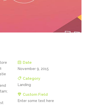
Date
olore
s
November 9, 2015
stie
Category
Landing
fend
itam;
Custom Field
Enter some text here
st