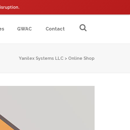
isruption.
es
GWAC
Contact
Yanilex Systems LLC
>
Online Shop