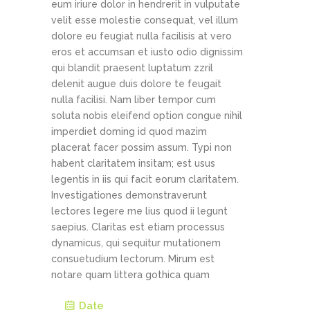
eum iriure dolor in hendrerit in vulputate
velit esse molestie consequat, vel illum
dolore eu feugiat nulla facilisis at vero
eros et accumsan et iusto odio dignissim
qui blandit praesent luptatum zzril
delenit augue duis dolore te feugait
nulla facilisi. Nam liber tempor cum
soluta nobis eleifend option congue nihil
imperdiet doming id quod mazim
placerat facer possim assum. Typi non
habent claritatem insitam; est usus
legentis in iis qui facit eorum claritatem.
Investigationes demonstraverunt
lectores legere me lius quod ii legunt
saepius. Claritas est etiam processus
dynamicus, qui sequitur mutationem
consuetudium lectorum. Mirum est
notare quam littera gothica quam
Date