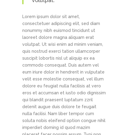
volutpat.
Lorem ipsum dolor sit amet,
consectetuer adipiscing elit, sed diam
nonummy nibh euismod tincidunt ut
laoreet dolore magna aliquam erat
volutpat. Ut wisi enim ad minim veniam,
quis nostrud exerci tation ullamcorper
suscipit lobortis nisl ut aliquip ex ea
commodo consequat. Duis autem vel
eum iriure dolor in hendrerit in vulputate
velit esse molestie consequat, vel illum
dolore eu feugiat nulla facilisis at vero
eros et accumsan et iusto odio dignissim
qui blandit praesent luptatum zzril
delenit augue duis dolore te feugait
nulla facilisi. Nam liber tempor cum
soluta nobis eleifend option congue nihil
imperdiet doming id quod mazim
placerat facer possim assum. Typi non